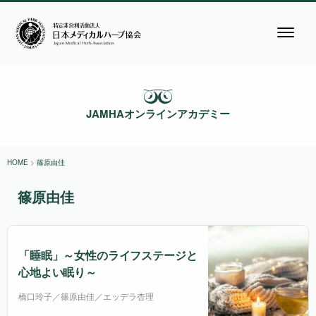
JAMHAオンラインアカデミー
HOME
>
篠原由佳
篠原由佳
「睡眠」～女性のライフステージと
心地よい眠り～
橋口玲子／篠原由佳／エッデラ杏理