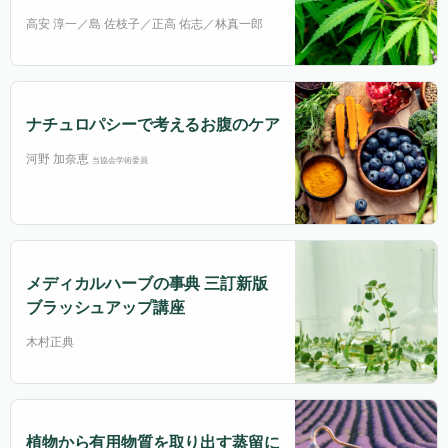
高安 淳一／島 佐枝子／正高 佑志／林真一郎
ナチュロパシーで考えるお腹のケア
河野 加奈恵
当協会学術委員
メディカルハーブの事典 三訂新版
ブラッシュアップ講座
木村正典
植物から有用物質を取り出す蒸留に