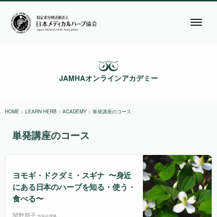
JAMHAオンラインアカデミー
HOME
>
LEARN HERB
>
ACADEMY
>
単発講座のコース
単発講座のコース
ヨモギ・ドクダミ・スギナ 〜身近
にある日本のハーブを知る・使う・
食べる〜
関野朋子
当協会理事