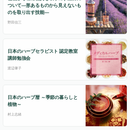
ついて―形あるものから見えないも
のを取り出す技能―
野田信三
日本のハーブセラピスト 認定教室
講師勉強会
渡辺肇子
日本のハーブ暦 ～季節の暮らしと
植物～
村上志緒