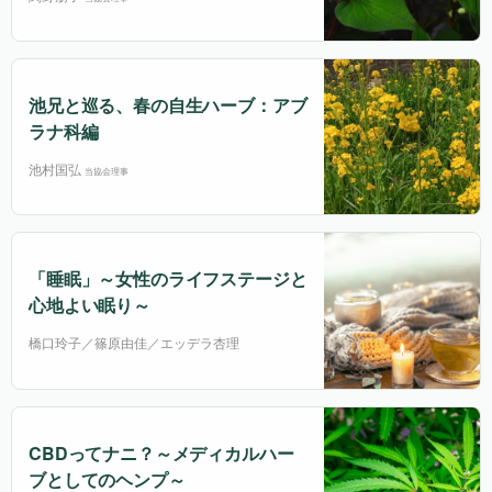
池兄と巡る、春の自生ハーブ：アブ
ラナ科編
池村国弘
当協会理事
「睡眠」～女性のライフステージと
心地よい眠り～
橋口玲子／篠原由佳／エッデラ杏理
CBDってナニ？～メディカルハー
ブとしてのヘンプ～