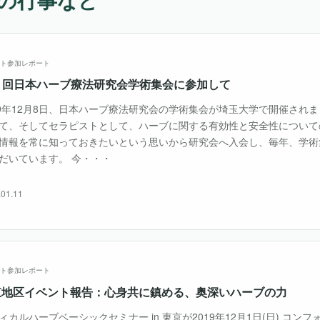
ト参加レポート
7 回日本ハーブ療法研究会学術集会に参加して
19年12月8日、日本ハーブ療法研究会の学術集会が埼玉大学で開催され
て、そしてセラピストとして、ハーブに関する有効性と安全性について
情報を常に知っておきたいという思いから研究会へ入会し、毎年、学術
だいています。 今・・・
.01.11
ト参加レポート
東地区イベント報告：心身共に鎮める、奥深いハーブの力
ィカルハーブベーシックセミナー in 東京が2019年12月1日(日) コン