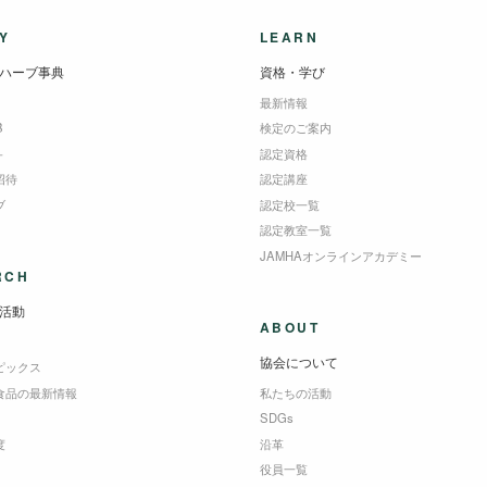
Y
LEARN
ハーブ事典
資格・学び
最新情報
B
検定のご案内
＋
認定資格
招待
認定講座
ブ
認定校一覧
認定教室一覧
JAMHAオンラインアカデミー
RCH
活動
ABOUT
協会について
ピックス
食品の最新情報
私たちの活動
SDGs
度
沿革
役員一覧