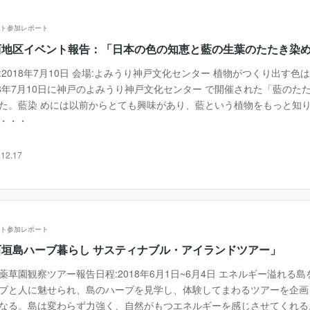
ト参加レポート
西地区イベント報告：「日本の色の知恵と藍の生葉のたたき染
入会のご案内
イベント＆セミナー
シンポジウ
:2018年7月10日 会場:よみうり神戸文化センター 植物がつくり出す
18年7月10日に神戸のよみうり神戸文化センター で開催された「藍のた
た。藍染 めには以前からとても興味があり、藍という植物をもっと知
・・・
.12.17
ト参加レポート
石垣島ハーブ暮らし サスティナブル・アイランドツアー」
薬草園観察ツアー報告日程:2018年6月1日~6月4日 エネルギー溢れる島
ブと人に魅せられ、島のハーブを見学し、体験してまわるツアーを企画
なる。島は変わらず力強く、自然がもつエネルギーを感じさせてくれる。