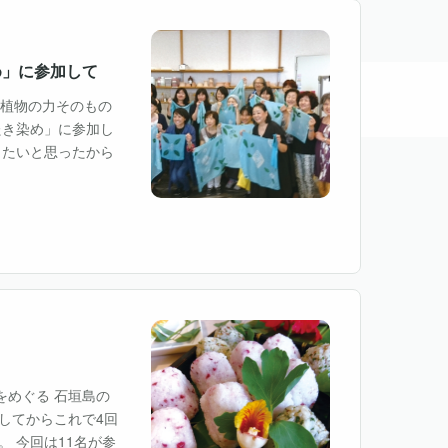
め」に参加して
ム
会員優遇サービス提供店
求人情報をチェック
各種お申し込みへ
色は植物の力そのもの
たき染め」に参加し
りたいと思ったから
をめぐる 石垣島の
してからこれで4回
 今回は11名が参