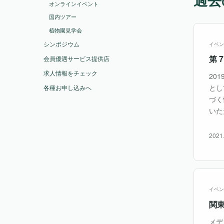
オンラインイベント
国内ツアー
植物園見学会
シンポジウム
イベン
第 
会員優遇サービス提供店
求人情報をチェック
20
とし
各種お申し込みへ
づく
いた
2021
イベン
関
メデ