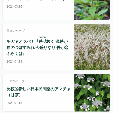
2021.03.16
日本のハーブ
つばな
チガヤとツバナ『
茅花
抜く 浅茅が
原のつぼすみれ 今盛りなり 吾が恋
ふらくは』
2021.01.19
日本のハーブ
比較的新しい日本民間薬のアマチャ
（甘茶）
2021.01.18