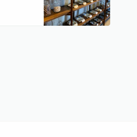
共通項のある漢⽅の