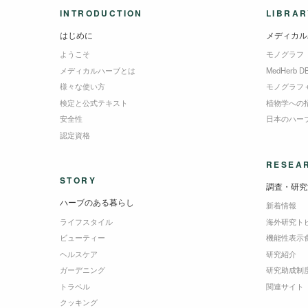
INTRODUCTION
LIBRAR
はじめに
メディカル
ようこそ
モノグラフ
メディカルハーブとは
MedHerb D
様々な使い方
モノグラフ
検定と公式テキスト
植物学への
安全性
日本のハー
認定資格
RESEA
STORY
調査・研究
ハーブのある暮らし
新着情報
ライフスタイル
海外研究ト
ビューティー
機能性表示
ヘルスケア
研究紹介
ガーデニング
研究助成制
トラベル
関連サイト
クッキング