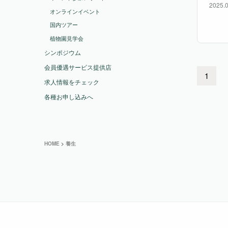
2025.0
ディ
オンラインイベント
⽣薬
国内ツアー
植物園見学会
シンポジウム
会員優遇サービス提供店
1
求人情報をチェック
各種お申し込みへ
HOME
>
養生