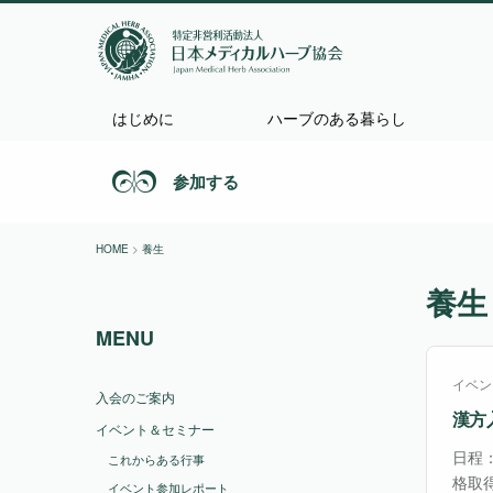
はじめに
ハーブのある暮らし
参加する
HOME
>
養生
養生
MENU
イベン
入会のご案内
漢⽅
イベント＆セミナー
日程：
これからある行事
格取
イベント参加レポート