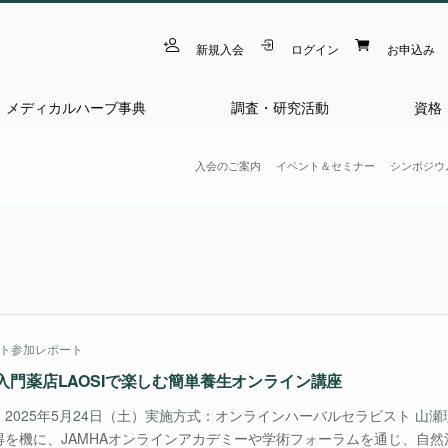
新規入会
ログイン
お申込み
メディカルハーブ事典
調査・研究活動
資格
入会のご案内
イベント＆セミナー
シンポジウ
ト参加レポート
⼊⾨薬店LAOSIで楽しむ簡単養⽣オンライン講座
2025年5月24日（土）実施方式：オンラインハーバルセラピスト 山瀬理
得を機に、JAMHAオンラインアカデミーや学術フォーラムを通じ、⾃然