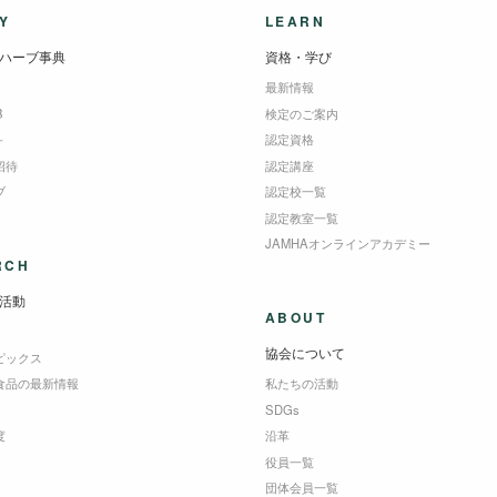
Y
LEARN
ハーブ事典
資格・学び
最新情報
B
検定のご案内
＋
認定資格
招待
認定講座
ブ
認定校一覧
認定教室一覧
JAMHAオンラインアカデミー
RCH
活動
ABOUT
協会について
ピックス
食品の最新情報
私たちの活動
SDGs
度
沿革
役員一覧
団体会員一覧