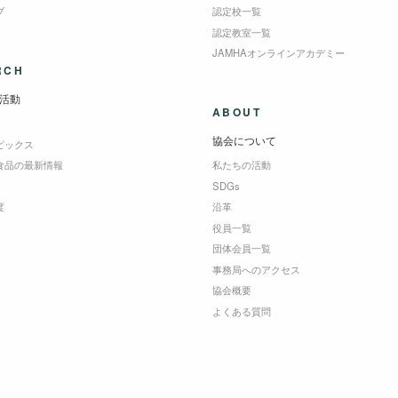
ブ
認定校一覧
認定教室一覧
JAMHAオンラインアカデミー
RCH
活動
ABOUT
協会について
ピックス
食品の最新情報
私たちの活動
SDGs
度
沿革
役員一覧
団体会員一覧
事務局へのアクセス
協会概要
よくある質問