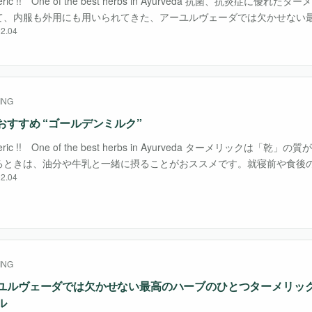
eric !! One of the best herbs in Ayurveda 抗菌、抗炎症に優
て、内服も外用にも用いられてきた、アーユルヴェーダでは欠かせない
2.04
当初はその鮮やかな黄金色を染料に使っていました。 日本で・・・
ING
おすすめ “ゴールデンミルク”
eric !! One of the best herbs in Ayurveda ターメリックは「
るときは、油分や牛乳と一緒に摂ることがおススメです。就寝前や食後
2.04
る温かいゴールデンミルクは、寒い冬にぴったりです。 抗菌・・・
ING
ユルヴェーダでは欠かせない最高のハーブのひとつターメリッ
ル