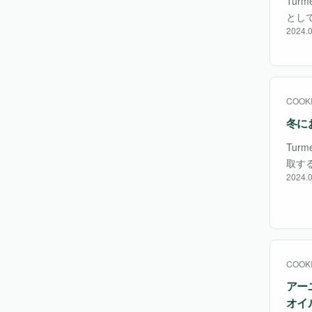
Turm
とし
2024.0
つ。
COOK
冬に
Turm
取す
2024.0
に摂
COOK
アー
オイ