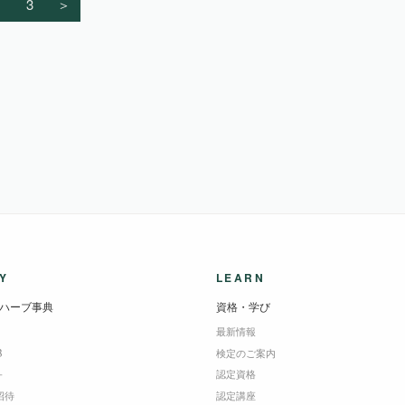
3
＞
Y
LEARN
ハーブ事典
資格・学び
最新情報
B
検定のご案内
＋
認定資格
招待
認定講座