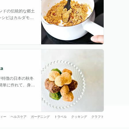
ンドの伝統的な郷土
レシピはカルダモン
て作る粉は、ベサン
a
が特徴の日本の秋冬
簡単に作れて、身体
甘みもあり、腹持ち
ィー
ヘルスケア
ガーデニング
トラベル
クッキング
クラフト