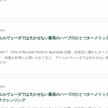
噛んだりせず、口の中でゆっくり溶かしながら味わってください。 雪解
が活き活きして・・・
ING
ユルヴェーダでは欠かせない最高のハーブのひとつターメリッ
eric !! One of the best herbs in Ayurveda 抗菌、抗炎症に優
て、内服も外用にも用いられてきた、アーユルヴェーダでは欠かせない
2.04
当初はその鮮やかな黄金色を染料に使っていました。 日本で・・・
ING
ユルヴェーダでは欠かせない最高のハーブのひとつターメリッ
ククレンジング