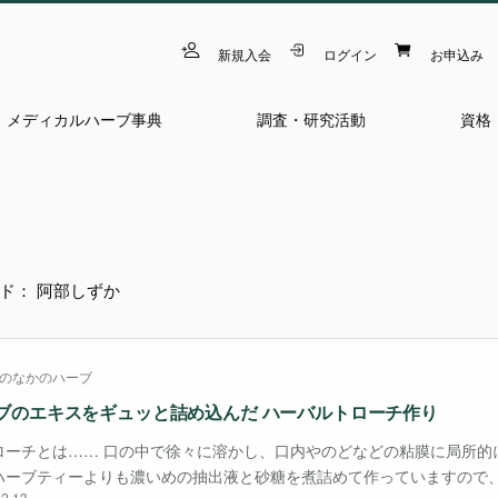
新規入会
ログイン
お申込み
メディカルハーブ事典
調査・研究活動
資格
ド： 阿部しずか
のなかのハーブ
ブのエキスをギュッと詰め込んだ ハーバルトローチ作り
ローチとは…… 口の中で徐々に溶かし、口内やのどなどの粘膜に局所的
ハーブティーよりも濃いめの抽出液と砂糖を煮詰めて作っていますので
2.13