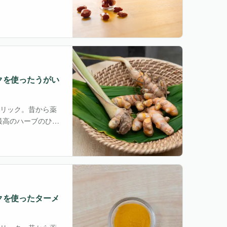
け水が大地に溶け、
クを使ったうがい
れたターメリック。昔から薬
最高のハーブのひと
クを使ったターメ