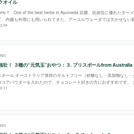
クオイル
eric !! One of the best herbs in Ayurveda 抗菌、抗炎症に優
て、内服も外用にも用いられてきた、アーユルヴェーダでは欠かせない
2.04
当初はその鮮やかな黄金色を染料に使っていました。 日本で・・・
ING
壮！ ３種の“元気玉”おやつ：３. ブリスボールfrom Australia
スボール オーストラリア発祥のギルトフリー（砂糖なし・添加物なし・
ココアパウダーを入れたので、チョコレート好きの方におすすめです。 主
0.11
海水に含まれるミネラル類を多く吸収しているため、鉄・カリウム・マグ
が豊富。 ・・・
ING