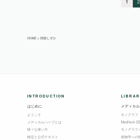
1
2
HOME
>
阿部しずか
INTRODUCTION
LIBRAR
はじめに
メディカル
ようこそ
モノグラフ
メディカルハーブとは
MedHerb D
様々な使い方
モノグラフ
検定と公式テキスト
植物学への