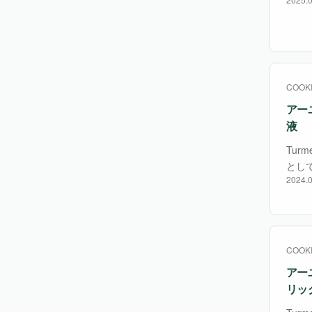
だり
植物
COOK
アー
液
Turm
とし
2024.0
つ。
COOK
アー
リッ