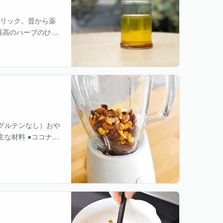
れたターメリック。昔から薬
最高のハーブのひと
グルテンなし）おや
な材料 ●ココナッ
ネシウムなどのミネ