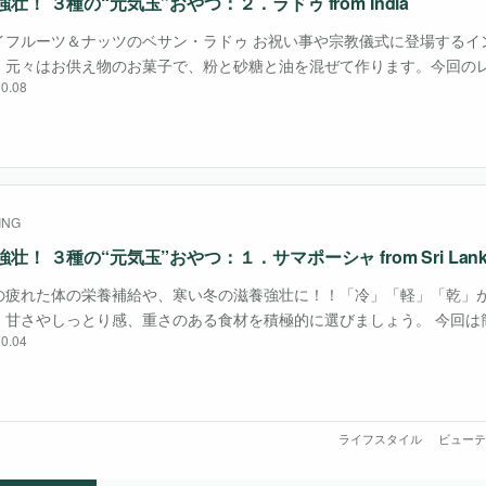
壮！ ３種の“元気玉”おやつ：２．ラドゥ from India
イフルーツ＆ナッツのベサン・ラドゥ お祝い事や宗教儀式に登場するイ
。元々はお供え物のお菓子で、粉と砂糖と油を混ぜて作ります。今回の
0.08
いアクセントになっています。 主な材料 ●ひよこ豆粉 ひよこ豆を挽い
ガルバンゾ粉・・・
ING
壮！ ３種の“元気玉”おやつ：１．サマポーシャ from Sri Lank
の疲れた体の栄養補給や、寒い冬の滋養強壮に！！「冷」「軽」「乾」
、甘さやしっとり感、重さのある食材を積極的に選びましょう。 今回は
0.04
さしい、３種類のエナジーボールをご紹介します。たんぱく質が摂れて
い、とてもおいし・・・
ライフスタイル
ビューテ