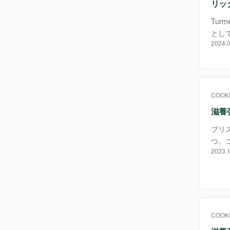
リッ
Turm
とし
2024.0
つ。
COOK
滋養強
ブリ
つ。
2023.1
ツ 
ラル
COOK