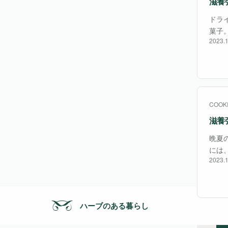
滋養強
ドラ
菓子
2023.1
がい
粉・
COOK
滋養強
晩夏
には
2023.1
にや
のい
ハーブのある暮らし