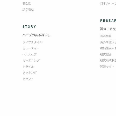
安全性
日本のハー
認定資格
RESEA
STORY
調査・研究
ハーブのある暮らし
新着情報
ライフスタイル
海外研究ト
ビューティー
機能性表示
ヘルスケア
研究紹介
ガーデニング
研究助成制
トラベル
関連サイト
クッキング
クラフト