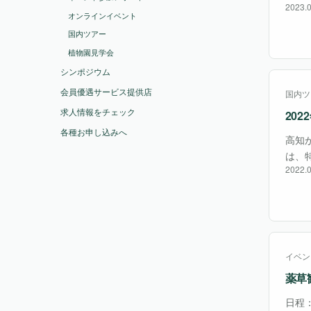
2023.0
文を
オンラインイベント
場所
国内ツアー
植物園見学会
シンポジウム
会員優遇サービス提供店
国内ツ
求人情報をチェック
20
各種お申し込みへ
高知
は、
2022.0
設け
園マ
イベン
薬草
日程：