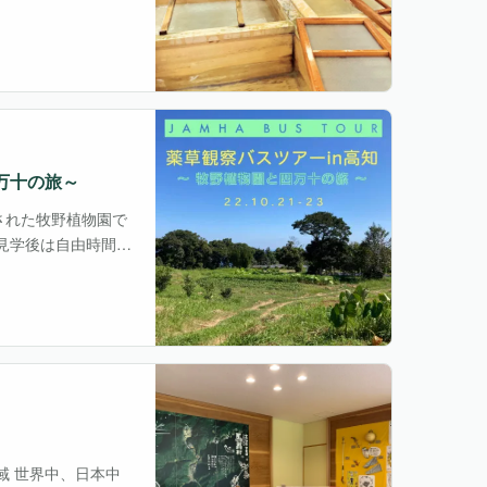
い日。２か所の集合
四万十の旅～
された牧野植物園で
見学後は自由時間も
万十川河口にある農
域 世界中、日本中