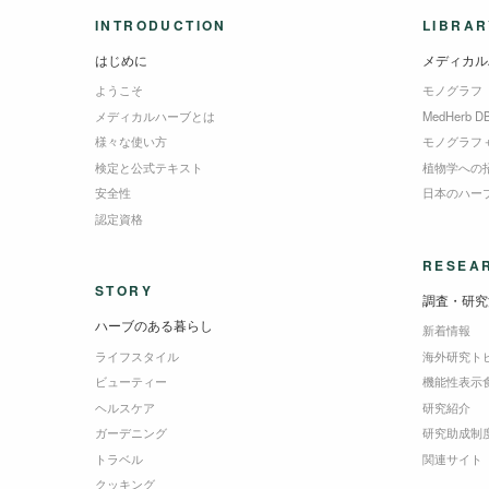
INTRODUCTION
LIBRAR
はじめに
メディカル
ようこそ
モノグラフ
メディカルハーブとは
MedHerb D
様々な使い方
モノグラフ
検定と公式テキスト
植物学への
安全性
日本のハー
認定資格
RESEA
STORY
調査・研究
ハーブのある暮らし
新着情報
ライフスタイル
海外研究ト
ビューティー
機能性表示
ヘルスケア
研究紹介
ガーデニング
研究助成制
トラベル
関連サイト
クッキング