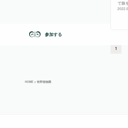
で旅
2022.0
ルス
人で
参加する
1
HOME
>
牧野植物園