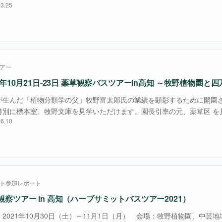
3.25
唱えるように憧れていた。 10月21日、この日は半袖でもいいような暑
、高・・・
アー
22年10月21日-23日 薬草観察バスツアーin高知 ～牧野植物園と
が生んだ「植物分類学の父」牧野富太郎氏の業績を顕彰するために開園
特別に標本室、牧野文庫を見学いただけます。園長引率の元、薬草区 を
6.10
ています。ハーブを使った特製ランチボックスもお楽しみください 。四
ルシェでは、薬・・・
ト参加レポート
観察ツアー in 高知（ハーブサミットバスツアー2021）
2021年10月30日（土）～11月1日（月） 会場：牧野植物園、中芸地