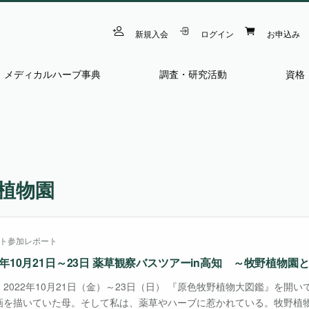
新規入会
ログイン
お申込み
メディカルハーブ事典
調査・研究活動
資格
植物園
ト参加レポート
22年10月21日～23日 薬草観察バスツアーin高知 ～牧野植物
：2022年10月21日（金）～23日（日） 『原色牧野植物大図鑑』を開
画を描いていた母。そして私は、薬草やハーブに惹かれている。牧野植