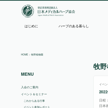
はじめに
ハーブのある暮らし
HOME
>
牧野植物園
牧野
MENU
イベン
入会のご案内
20
イベント＆セミナー
日程
これからある行事
日本
イベント参加レポート