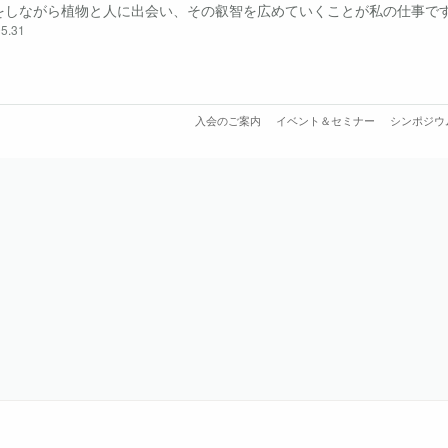
をしながら植物と人に出会い、その叡智を広めていくことが私の仕事で
5.31
の影響で海外へ出られなくなった中で始めたのが「日本植物採集の旅」で
旅をし・・・
入会のご案内
イベント＆セミナー
シンポジウ