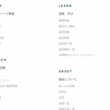
Y
LEARN
ハーブ事典
資格・学び
最新情報
B
検定のご案内
＋
認定資格
招待
認定講座
ブ
認定校一覧
認定教室一覧
JAMHAオンラインアカデミー
RCH
活動
ABOUT
協会について
ピックス
食品の最新情報
私たちの活動
SDGs
度
沿革
役員一覧
団体会員一覧