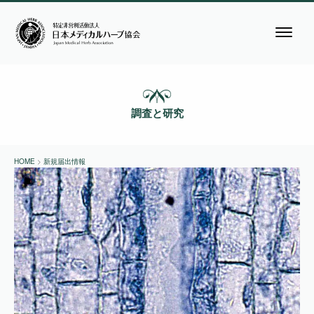
調査と研究
HOME
>
新規届出情報