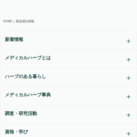
HOME
>
新規届出情報
新着情報
メディカルハーブとは
ハーブのある暮らし
メディカルハーブ事典
調査・研究活動
資格・学び