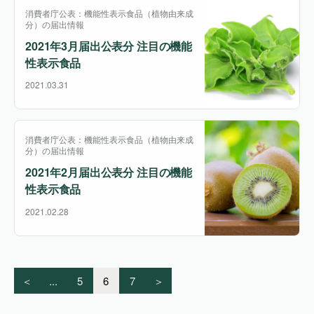
消費者庁公表：機能性表示食品（植物由来成
分）の届出情報
2021年3月届出公表分 注目の機能
性表示食品
2021.03.31
消費者庁公表：機能性表示食品（植物由来成
分）の届出情報
2021年2月届出公表分 注目の機能
性表示食品
2021.02.28
＜
...
5
6
7
＞