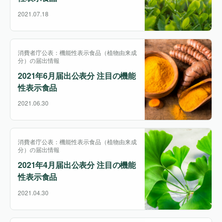
2021.07.18
消費者庁公表：機能性表示食品（植物由来成
分）の届出情報
2021年6月届出公表分 注目の機能
性表示食品
2021.06.30
消費者庁公表：機能性表示食品（植物由来成
分）の届出情報
2021年4月届出公表分 注目の機能
性表示食品
2021.04.30