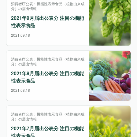
消費者庁公表：機能性表示食品（植物由来成
分）の届出情報
2021年9月届出公表分 注目の機能
性表示食品
2021.09.18
消費者庁公表：機能性表示食品（植物由来成
分）の届出情報
2021年8月届出公表分 注目の機能
性表示食品
2021.08.18
消費者庁公表：機能性表示食品（植物由来成
分）の届出情報
2021年7月届出公表分 注目の機能
性表示食品