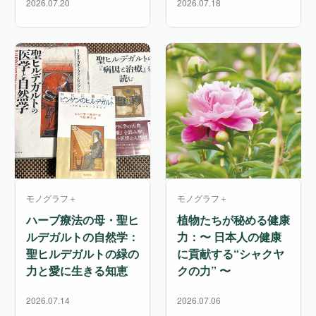
2026.07.20
2026.07.18
モノグラフ＋
モノグラフ＋
ハーブ療法の母・聖ヒ
植物たちが秘める健康
ルデガルトの自然学：
力：〜 日本人の健康
聖ヒルデガルトの緑の
に貢献する“シャクヤ
力と愛に生きる知恵
クの力” 〜
2026.07.14
2026.07.06