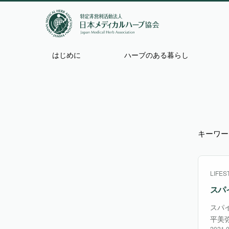
はじめに
ハーブのある暮らし
キーワード
LIFES
スパ
スパ
平美
2021.0