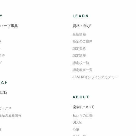
Y
LEARN
ハーブ事典
資格・学び
最新情報
B
検定のご案内
＋
認定資格
招待
認定講座
ブ
認定校一覧
認定教室一覧
JAMHAオンラインアカデミー
RCH
活動
ABOUT
協会について
ピックス
食品の最新情報
私たちの活動
SDGs
度
沿革