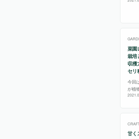
ぶ程
ピソ
GARD
菜園
栽培
収穫
セリ
今回
が植
2021.0
例） 
味・
CRAF
甘く