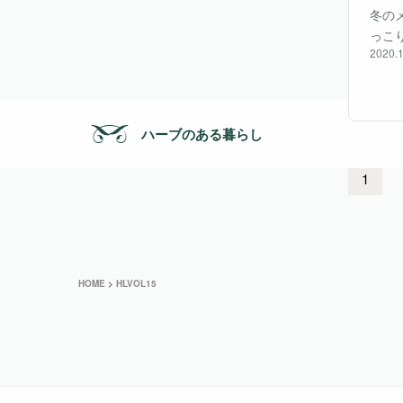
冬の
っこ
2020.1
た心
しみ
ハーブのある暮らし
1
HOME
>
HLVOL15