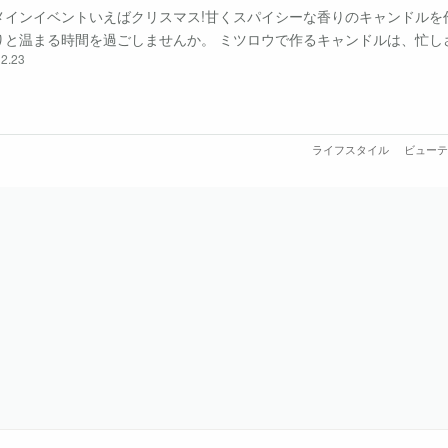
メインイベントいえばクリスマス!甘くスパイシーな香りのキャンドルを
りと温まる時間を過ごしませんか。 ミツロウで作るキャンドルは、忙し
2.23
をやわらかく溶かします。ハーブの香りはお好みで調整し、自分らしい
ましょう。 用・・・
ライフスタイル
ビューテ