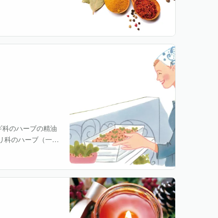
つとっても様々なエ
ギ科のハーブの精油
リ科のハーブ（一
「なだめる」という意