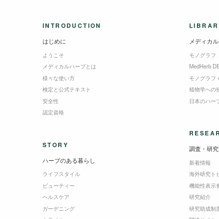
INTRODUCTION
LIBRAR
はじめに
メディカル
ようこそ
モノグラフ
メディカルハーブとは
MedHerb D
様々な使い方
モノグラフ
検定と公式テキスト
植物学への
安全性
日本のハー
認定資格
RESEA
STORY
調査・研究
ハーブのある暮らし
新着情報
ライフスタイル
海外研究ト
ビューティー
機能性表示
ヘルスケア
研究紹介
ガーデニング
研究助成制