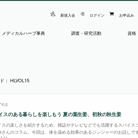
新規入会
ログイン
お申込み
メディカルハーブ事典
調査・研究活動
資格
： HLVOL15
TYLE
イスのある暮らしを楽しもう 夏の葉生姜、初秋の秋生姜
イスの楽しさを紹介するため、雑誌やテレビなどでも活躍するスパイス
弥さんのコラム。今回は、体を温める効果のあるジンジャーのお話しです
7.24