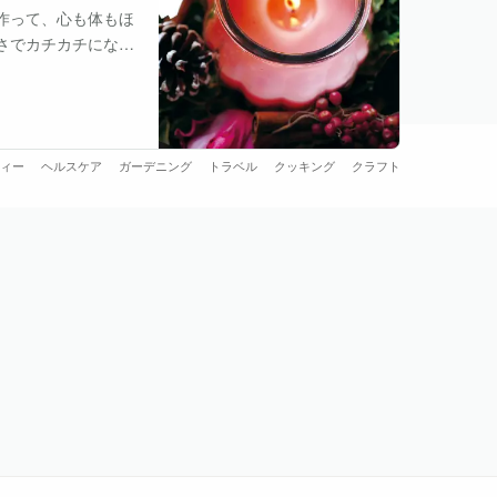
作って、心も体もほ
さでカチカチになっ
香りのブレンドを楽
ィー
ヘルスケア
ガーデニング
トラベル
クッキング
クラフト