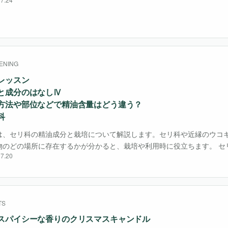
のことがあるの？ と思われる方もいらっしゃるかと思いますが、生姜1
ードがあります・・・
ENING
レッスン
と成分のはなしⅣ
方法や部位などで精油含量はどう違う？
科
は、セリ科の精油成分と栽培について解説します。セリ科や近縁のウコ
物のどの場所に存在するかが分かると、栽培や利用時に役立ちます。 セ
7.20
ディルAnethum graveolens L.鎮静作用や消化作用が期待できる。
・・
TS
スパイシーな香りのクリスマスキャンドル