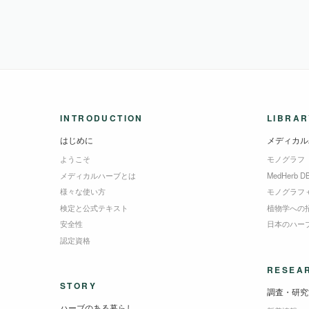
INTRODUCTION
LIBRAR
はじめに
メディカル
ようこそ
モノグラフ
メディカルハーブとは
MedHerb D
様々な使い方
モノグラフ
検定と公式テキスト
植物学への
安全性
日本のハー
認定資格
RESEA
STORY
調査・研究
ハーブのある暮らし