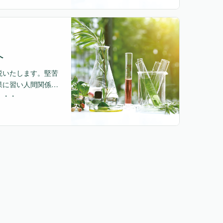
へ
説いたします。堅苦
果に習い人間関係に
・・・