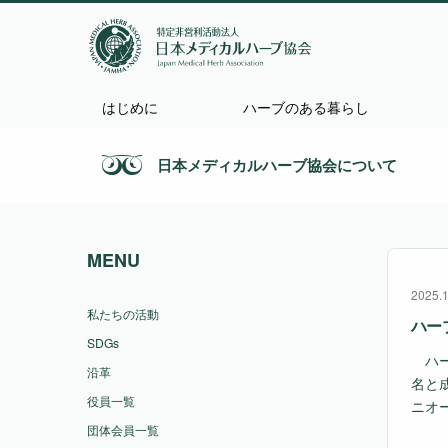
はじめに
ハーブのある暮らし
日本メディカルハーブ協会について
MENU
2025.
私たちの活動
ハー
SDGs
ハー
沿革
名と
役員一覧
ニオ
団体会員一覧