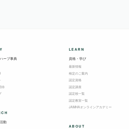
Y
LEARN
ハーブ事典
資格・学び
最新情報
B
検定のご案内
＋
認定資格
招待
認定講座
ブ
認定校一覧
認定教室一覧
JAMHAオンラインアカデミー
RCH
活動
ABOUT