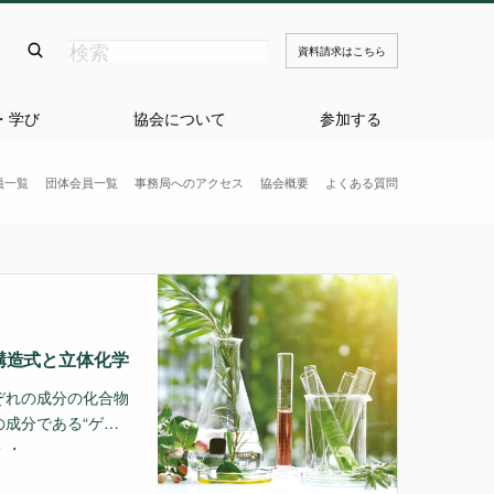
資料請求はこちら
・学び
協会について
参加する
員一覧
団体会員一覧
事務局へのアクセス
協会概要
よくある質問
構造式と立体化学
ぞれの成分の化合物
成分である“ゲラ
・・