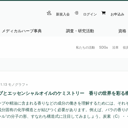
新規入会
ログイン
お申込み
メディカルハーブ事典
調査・研究活動
資格
私たちの活動
SDGs
沿革
役
11.13
モノグラフ＋
ブとエッセンシャルオイルのケミストリー 香りの世界を彩る
ブや精油に含まれる香りなどの成分の働きを理解するためには、それ
成分固有の化学構造とが結びつく必要があります。例えば、バラの香りの
ール”の分子の形、すなわち構造式に注目してみましょう。炭素（C）・