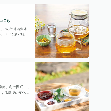
ュにも
くらいの芳香蒸留水
小さじ2ほど加え
季節。冬の間眠って
による環境の変化で
精疲労や目の乾き、