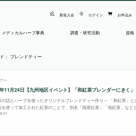
新規入会
ログイン
お申込み
メディカルハーブ事典
調査・研究活動
資格
ド： ブレンドティー
アー
23年11月24日【九州地区イベント】「和紅茶ブレンダーにきく」
茶の話とハーブを使ったオリジナルブレンドティー作り～ 「和紅茶」と
葉を使って加工された紅茶のことで、別名「国産紅茶」「地紅茶」など
8.31
今回は佐賀市内で日本初の和紅茶専門店をオープンし、20年に渡って和
ている『和紅茶専・・・