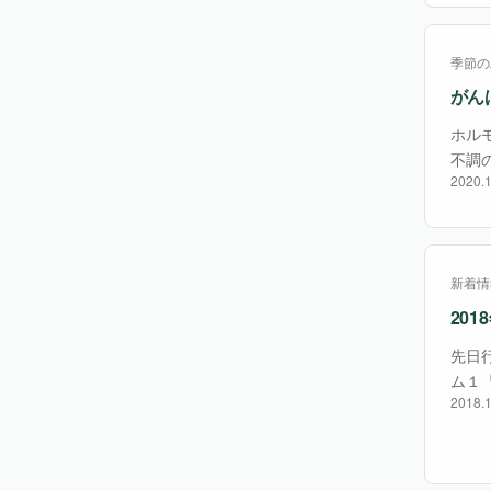
季節の
がん
ホル
不調
2020.1
ル）
様々
新着情
20
先日
ム１
2018.1
く会
物を