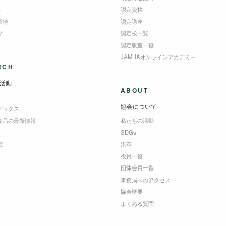
＋
認定資格
招待
認定講座
ブ
認定校一覧
認定教室一覧
JAMHAオンラインアカデミー
RCH
活動
ABOUT
協会について
ピックス
食品の最新情報
私たちの活動
SDGs
度
沿革
役員一覧
団体会員一覧
事務局へのアクセス
協会概要
よくある質問