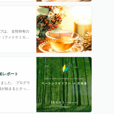
ブは、 女性特有の
分（フィトケミカ
に作用することで、
参加レポート
ました。 プログラ
演が始まるとさっそ
知ることは身近な植