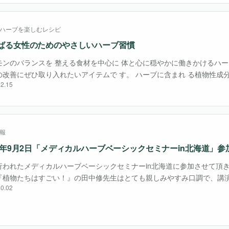
ハーブを楽しむレシピ
ばる女性のためのやさしいハーブ習慣
モンのバランスを 整える食材を中心に 体と心に穏やかに働きかけるハー
の改善にぜひ取り入れたいアイテムで す。 ハーブに含まれ る植物性成
2.15
は、自律神経の働きやホルモンの分泌を適切に調節し、心身両面に同時
な症状を緩和・・・
報
18年9月2日「メディカルハーブベーシックセミナーin北海道」
行われたメディカルハーブベーシックセミナーin北海道に参加させて頂き
『植物たちはすごい！』の田中修先生はとても親しみやすみ口調で、講
0.02
場を和ませて下さっていました。 まず始めに印象に残ったのが『環境を
知ること』と・・・