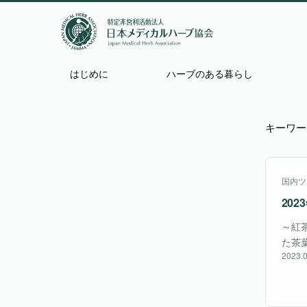
はじめに
ハーブのある暮らし
キーワー
国内ツ
20
～紅
た茶
2023.0
す。
続け