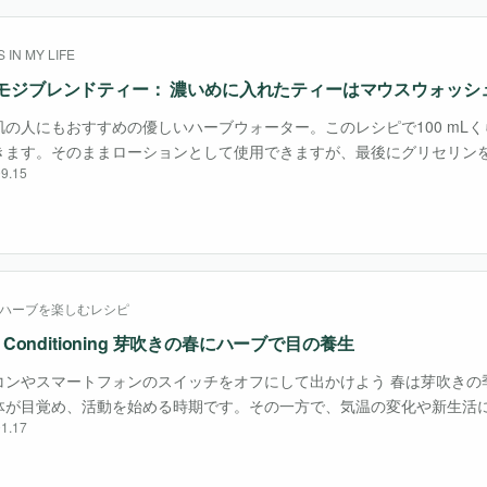
 IN MY LIFE
モジブレンドティー： 濃いめに入れたティーはマウスウォッシ
肌の人にもおすすめの優しいハーブウォーター。このレシピで100 mL
きます。そのままローションとして使用できますが、最後にグリセリンを
9.15
、とろりとしたテクスチャーになり、保湿効果がより高まります。
ハーブを楽しむレシピ
b Conditioning 芽吹きの春にハーブで目の養生
コンやスマートフォンのスイッチをオフにして出かけよう 春は芽吹きの
体が目覚め、活動を始める時期です。その一方で、気温の変化や新生活
1.17
レスがたまりやすく、体調が不安定になりがち。目にも影響が出て、眼
などの症状も現れ・・・