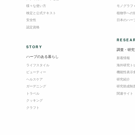
様々な使い方
モノグラフ
検定と公式テキスト
植物学への
安全性
日本のハー
認定資格
RESEA
STORY
調査・研究
ハーブのある暮らし
新着情報
ライフスタイル
海外研究ト
ビューティー
機能性表示
ヘルスケア
研究紹介
ガーデニング
研究助成制
トラベル
関連サイト
クッキング
クラフト