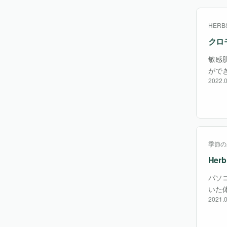
HERBS
クロ
敏感
がで
2022.0
ると
季節の
Her
パソ
いた
2021.0
スト
充血