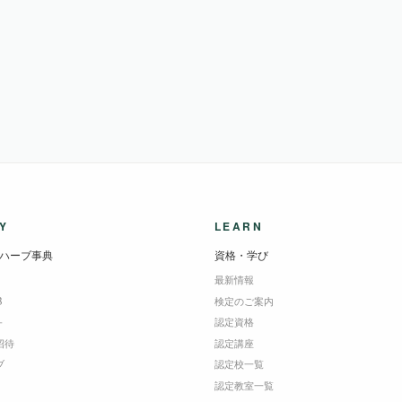
Y
LEARN
ハーブ事典
資格・学び
最新情報
B
検定のご案内
＋
認定資格
招待
認定講座
ブ
認定校一覧
認定教室一覧