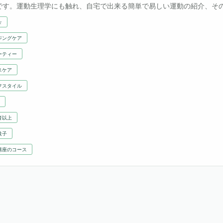
です。運動生理学にも触れ、自宅で出来る簡単で易しい運動の紹介、そ
ルハーブと精油の解説のほか、気になる運動用語、健康関連用語につい
☆
ジングケア
ーティー
スケア
フスタイル
者以上
枝子
講座のコース