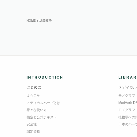
HOME
>
堀美枝子
INTRODUCTION
LIBRAR
はじめに
メディカル
ようこそ
モノグラフ
メディカルハーブとは
MedHerb D
様々な使い方
モノグラフ
検定と公式テキスト
植物学への
安全性
日本のハー
認定資格