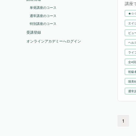
講座
単発講座のコース
ィカ
★☆
通常講座のコース
エイ
特別講座のコース
受講登録
ビュ
オンラインアカデミーへログイン
ヘル
ライ
全4回
初級
堀美
通常
1