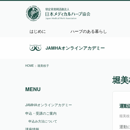
はじめに
ハーブのある暮らし
JAMHAオンラインアカデミー
HOME
>
堀美枝子
堀美
MENU
JAMHAオンラインアカデミー
運動
申込・受講のご案内
堀美枝
申込み方法について
運動
講座情報