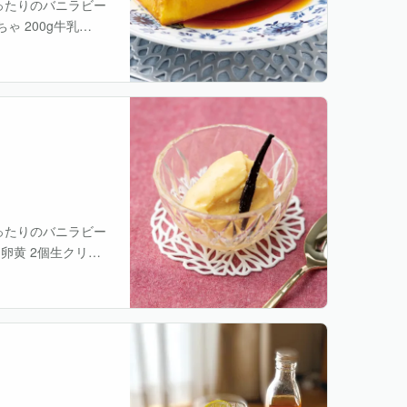
ったりのバニラビー
 200g牛乳
 適量 バニラ・・・
ったりのバニラビー
g卵黄 2個生クリー
し、片側の縦方