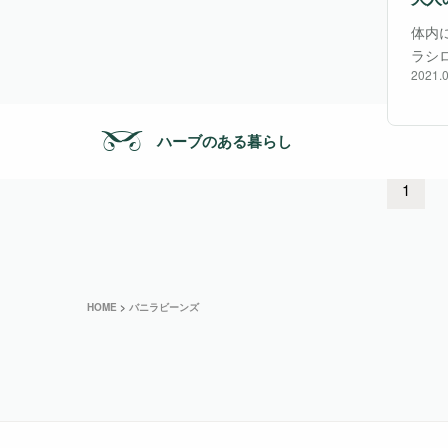
体内
ラシ
2021.0
日本
たほ
ハーブのある暮らし
1
HOME
>
バニラビーンズ