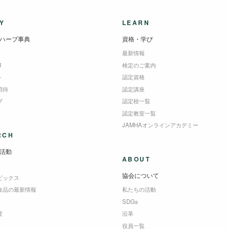
Y
LEARN
ハーブ事典
資格・学び
最新情報
B
検定のご案内
＋
認定資格
招待
認定講座
ブ
認定校一覧
認定教室一覧
JAMHAオンラインアカデミー
RCH
活動
ABOUT
協会について
ピックス
食品の最新情報
私たちの活動
SDGs
度
沿革
役員一覧