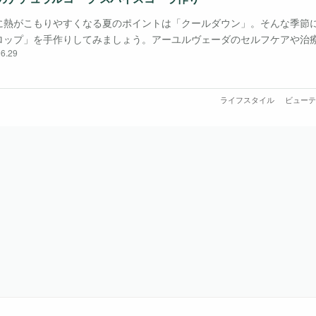
に熱がこもりやすくなる夏のポイントは「クールダウン」。そんな季節
ロップ」を手作りしてみましょう。アーユルヴェーダのセルフケアや治
6.29
でも手に入りやすいスパイス類で簡単に作ることができます。本来スパ
うがよい季節ですが・・・
ライフスタイル
ビューテ