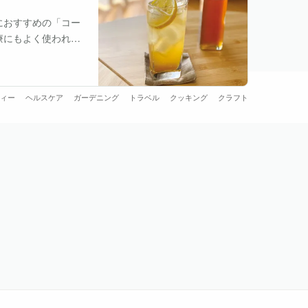
におすすめの「コー
療にもよく使われ、
イス類は控えめにし
ィー
ヘルスケア
ガーデニング
トラベル
クッキング
クラフト