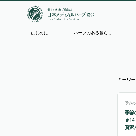
はじめに
ハーブのある暮らし
キーワー
季節の
季節
＃1
贅沢