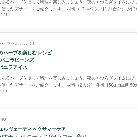
にあるハーブを使って料理を楽しみましょう。夜のくつろぎタイムにぴ
使ったデザートをご紹介します。 材料（17㎝パウンド型1台分） かぼちゃ
2.31
g卵黄 2個バニラシュガー 50g生クリーム 120gグラニュー糖 30gバター
ハーブを楽しむレシピ
のハーブを楽しむレシピ
4 バニラビーンズ
バニラアイス
にあるハーブを使って料理を楽しみましょう。夜のくつろぎタイムにぴ
使ったデザートをご紹介します。 材料（2人分） 牛乳 150g上白糖 50
2.31
0gバニラビーンズ 1/4本 作り方 ❶バニラビーンズのさやをカット
・・
ING
ユルヴェーディックサマーケア
のナチュラルコーラ スパイスコーラ作り