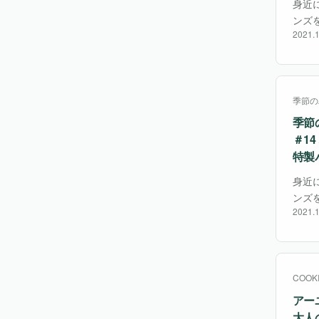
身近
ンズを
2021.1
150
季節の
季節
＃1
特製
身近
ンズを
2021.1
ム 5
向・
COOK
アー
大人