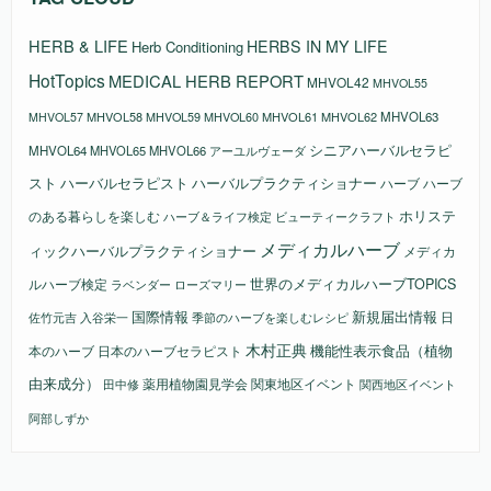
HERB & LIFE
HERBS IN MY LIFE
Herb Conditioning
HotTopics
MEDICAL HERB REPORT
MHVOL42
MHVOL55
MHVOL58
MHVOL61
MHVOL62
MHVOL63
MHVOL57
MHVOL59
MHVOL60
シニアハーバルセラピ
MHVOL64
MHVOL65
MHVOL66
アーユルヴェーダ
スト
ハーバルセラピスト
ハーバルプラクティショナー
ハーブ
ハーブ
ホリステ
のある暮らしを楽しむ
ビューティークラフト
ハーブ＆ライフ検定
メディカルハーブ
ィックハーバルプラクティショナー
メディカ
ルハーブ検定
世界のメディカルハーブTOPICS
ラベンダー
ローズマリー
国際情報
新規届出情報
日
佐竹元吉
入谷栄一
季節のハーブを楽しむレシピ
木村正典
機能性表示食品（植物
本のハーブ
日本のハーブセラピスト
由来成分）
薬用植物園見学会
関東地区イベント
田中修
関西地区イベント
阿部しずか