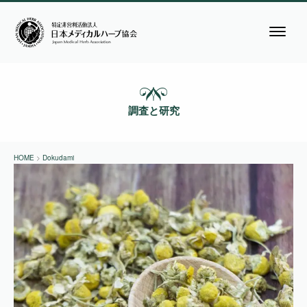
調査と研究
HOME
>
Dokudami