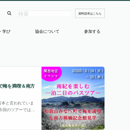
資料請求はこちら
・学び
協会について
参加する
町で梅を満喫＆南方
万本と言われていま
今回のツアーでは、
チ梅農家体験をして