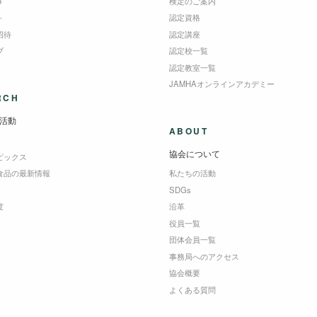
B
検定のご案内
＋
認定資格
招待
認定講座
ブ
認定校一覧
認定教室一覧
JAMHAオンラインアカデミー
RCH
活動
ABOUT
協会について
ピックス
食品の最新情報
私たちの活動
SDGs
度
沿革
役員一覧
団体会員一覧
事務局へのアクセス
協会概要
よくある質問