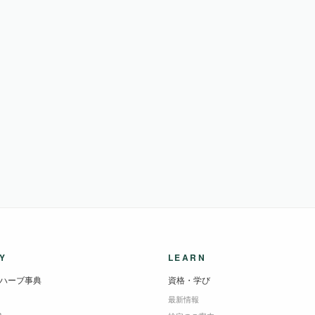
Y
LEARN
ハーブ事典
資格・学び
最新情報