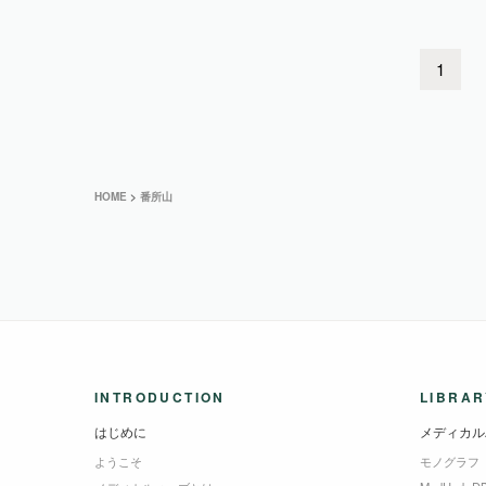
1
HOME
>
番所山
INTRODUCTION
LIBRAR
はじめに
メディカル
ようこそ
モノグラフ