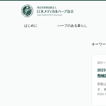
はじめに
ハーブのある暮らし
キーワー
国内ツ
20
熊楠
和歌
す。
2022.1
和歌
頂き