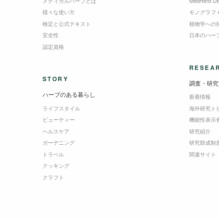
メディカルハーブとは
MedHerb D
様々な使い方
モノグラフ
検定と公式テキスト
植物学への
安全性
日本のハー
認定資格
RESEA
STORY
調査・研究
ハーブのある暮らし
新着情報
ライフスタイル
海外研究ト
ビューティー
機能性表示
ヘルスケア
研究紹介
ガーデニング
研究助成制
トラベル
関連サイト
クッキング
クラフト