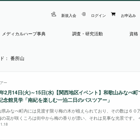
新規入会
ログイン
お申込み
メディカルハーブ事典
調査・研究活動
資格
ド： 番所山
アー
23年2月14日(火)～15日(水)【関西地区イベント】和歌山みなべ
記念館見学「南紀を楽しむ一泊二日のバスツアー」
山県みなべ町内には見渡す限り梅の木が植えられており、その数は６０
梅の花が咲くころは街中から梅の香りが漂い、それは見事な光景です。 
1.18
山県みなべ町の南高梅発祥農園「たかだ果園」での観梅、農園見学やプ
ます。さらに南高・・・