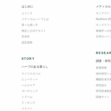
はじめに
メディカル
ようこそ
モノグラフ
メディカルハーブとは
MedHerb D
様々な使い方
モノグラフ
検定と公式テキスト
植物学への
安全性
日本のハー
認定資格
RESEA
STORY
調査・研究
ハーブのある暮らし
新着情報
ライフスタイル
海外研究ト
ビューティー
機能性表示
ヘルスケア
研究紹介
ガーデニング
研究助成制
トラベル
関連サイト
クッキング
クラフト