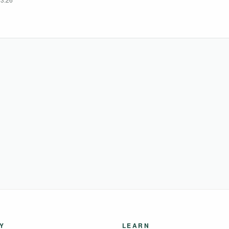
ノール酸）、フラボノイド（クエルセチン、ケンフェロール）、フラボ
Y
LEARN