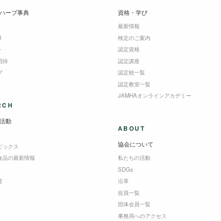
ハーブ事典
資格・学び
最新情報
B
検定のご案内
＋
認定資格
招待
認定講座
ブ
認定校一覧
認定教室一覧
JAMHAオンラインアカデミー
RCH
活動
ABOUT
協会について
ピックス
食品の最新情報
私たちの活動
SDGs
度
沿革
役員一覧
団体会員一覧
事務局へのアクセス