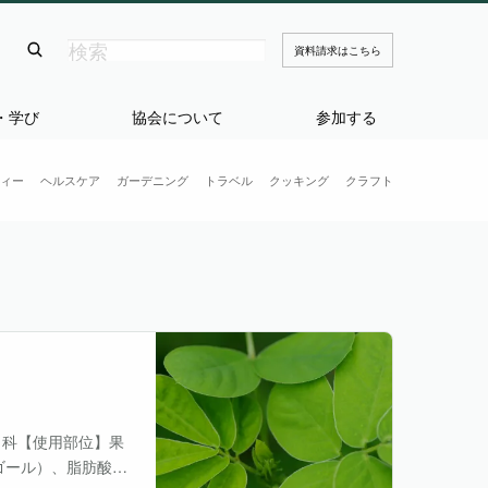
資料請求はこちら
・学び
協会について
参加する
ィー
ヘルスケア
ガーデニング
トラベル
クッキング
クラフト
 】セリ科【使用部位】果
ゴール）、脂肪酸