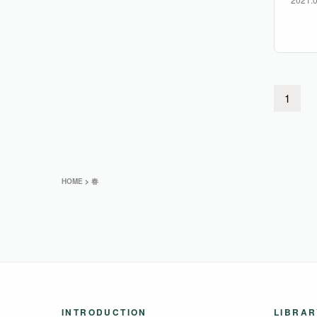
（リ
1
HOME
>
春
INTRODUCTION
LIBRAR