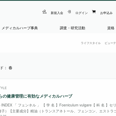
新規入会
ログイン
お申込み
メディカルハーブ事典
調査・研究活動
資格
ライフスタイル
ビューテ
ド： 春
TYLE
らの健康管理に有効なメディカルハーブ
B INDEX 「 フェンネル 」 【 学 名 】Foeniculum vulgare【 科 名
種子）【主要成分】精油（トランスアネトール、フェンコン、エストラ
3.26