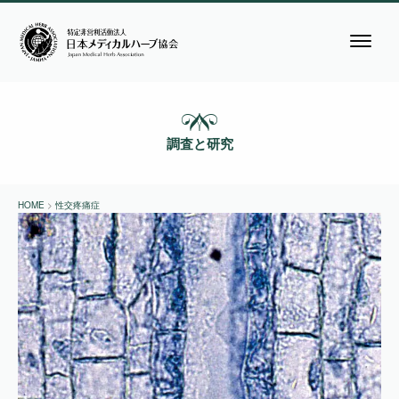
調査と研究
HOME
>
性交疼痛症