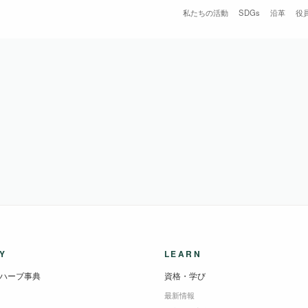
防が・・・
私たちの活動
SDGs
沿革
役
Y
LEARN
ハーブ事典
資格・学び
最新情報