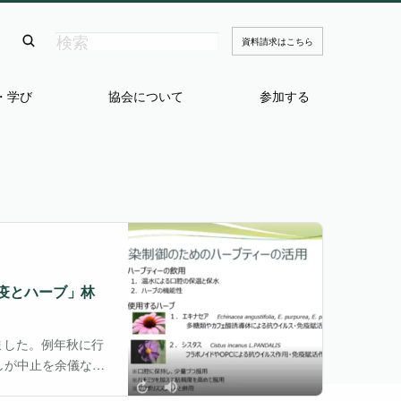
資料請求はこちら
・学び
協会について
参加する
免疫とハーブ」林
れました。例年秋に行
しが中止を余儀なく
マは「免疫」。感染