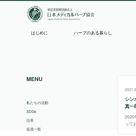
はじめに
ハーブのある暮らし
MENU
2021.
シン
私たちの活動
真一
SDGs
202
沿革
って
役員一覧
され