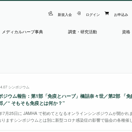
新規入会
ログイン
お申込み
メディカルハーブ事典
調査・研究活動
資格
04.07
シンポジウム
ポジウム報告：第1部「免疫とハーブ」橋詰奈々世／第2部 「
郎／“ そもそも免疫とは何か？”
0年7月25日に JAMHA で初めてとなるオンラインシンポジウムが開か
おりますシンポジウムとは別に新型コロナ感染症の影響で協会の各種催
ている中、オンラインでのイベントを開催することとなりました。 テー