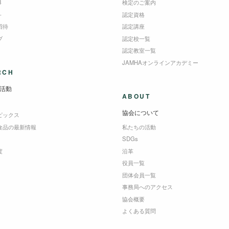
B
検定のご案内
＋
認定資格
招待
認定講座
ブ
認定校一覧
認定教室一覧
JAMHAオンラインアカデミー
RCH
活動
ABOUT
協会について
ピックス
食品の最新情報
私たちの活動
SDGs
度
沿革
役員一覧
団体会員一覧
事務局へのアクセス
協会概要
よくある質問