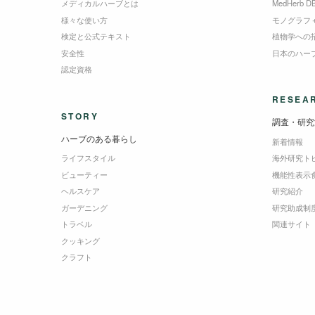
メディカルハーブとは
MedHerb D
様々な使い方
モノグラフ
検定と公式テキスト
植物学への
安全性
日本のハー
認定資格
RESEA
STORY
調査・研究
ハーブのある暮らし
新着情報
ライフスタイル
海外研究ト
ビューティー
機能性表示
ヘルスケア
研究紹介
ガーデニング
研究助成制
トラベル
関連サイト
クッキング
クラフト