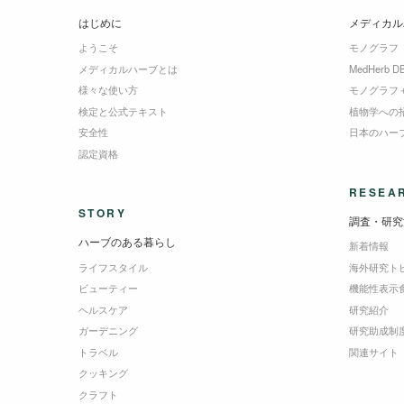
はじめに
メディカル
ようこそ
モノグラフ
メディカルハーブとは
MedHerb D
様々な使い方
モノグラフ
検定と公式テキスト
植物学への
安全性
日本のハー
認定資格
RESEA
STORY
調査・研究
ハーブのある暮らし
新着情報
ライフスタイル
海外研究ト
ビューティー
機能性表示
ヘルスケア
研究紹介
ガーデニング
研究助成制
トラベル
関連サイト
クッキング
クラフト