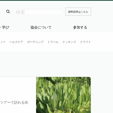
資料請求はこちら
・学び
協会について
参加する
ィー
ヘルスケア
ガーデニング
トラベル
クッキング
クラフト
、ツアーで訪れる街