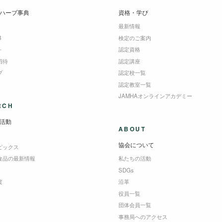
ハーブ事典
資格・学び
最新情報
B
検定のご案内
＋
認定資格
招待
認定講座
ブ
認定校一覧
認定教室一覧
JAMHAオンラインアカデミー
RCH
活動
ABOUT
協会について
ピックス
食品の最新情報
私たちの活動
SDGs
度
沿革
役員一覧
団体会員一覧
事務局へのアクセス