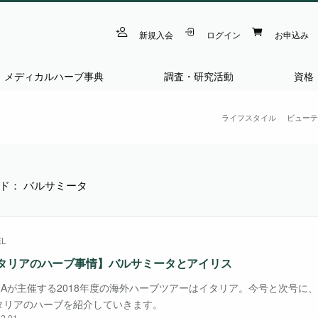
新規入会
ログイン
お申込み
メディカルハーブ事典
調査・研究活動
資格
ライフスタイル
ビューテ
ド： バルサミータ
EL
タリアのハーブ事情】
バルサミータとアイリス
MHAが主催する2018年度の海外ハーブツアーはイタリア。今号と次号に
タリアのハーブを紹介していきます。
2.01