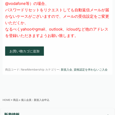
@vodafone等
）
の場合、
パスワードリセットをリクエストしても自動返信メールが届
かないケースがございますので、メールの受信設定をご変更
いただくか、
なるべくyahooやgmail、outlook、icloudなど他のアドレス
を登録いただきますようお願い致します。
個
お買い物カゴに追加
人
会
商品コード:
NewMembership
カテゴリー:
新規入会
,
資格認定を伴わないご入会
員：
新
規
入
会
HOME
>
商品
>
個人会員：新規入会申込
申
込
新着情報