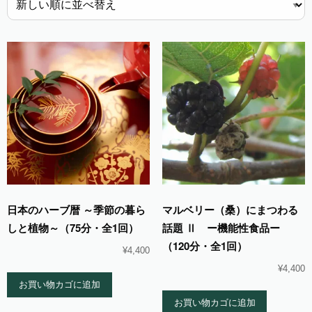
い
順
日本のハーブ暦 ～季節の暮ら
マルベリー（桑）にまつわる
しと植物～（75分・全1回）
話題 Ⅱ ー機能性食品ー
（120分・全1回）
¥
4,400
¥
4,400
お買い物カゴに追加
お買い物カゴに追加