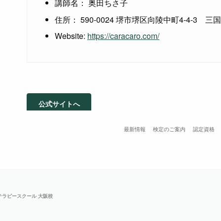
講師名： 奥田ちさ子
住所： 590-0024 堺市堺区向陵中町4-4-3 三
Website:
https://caracaro.com/
公式サイトへ
最新情報
検定のご案内
認定資格
トテラピースクール 大阪校