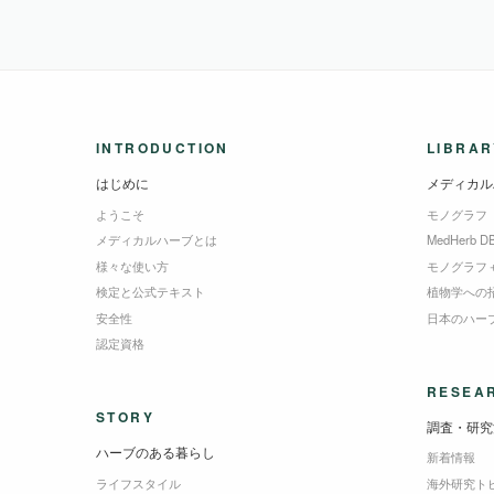
INTRODUCTION
LIBRAR
はじめに
メディカル
ようこそ
モノグラフ
メディカルハーブとは
MedHerb D
様々な使い方
モノグラフ
検定と公式テキスト
植物学への
安全性
日本のハー
認定資格
RESEA
STORY
調査・研究
ハーブのある暮らし
新着情報
ライフスタイル
海外研究ト