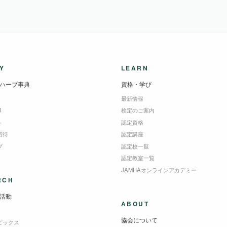
Y
LEARN
ハーブ事典
資格・学び
最新情報
B
検定のご案内
＋
認定資格
招待
認定講座
ブ
認定校一覧
認定教室一覧
JAMHAオンラインアカデミー
RCH
活動
ABOUT
協会について
ピックス