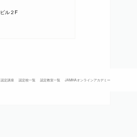
国ビル２F
認定講座
認定校一覧
認定教室一覧
JAMHAオンラインアカデミー