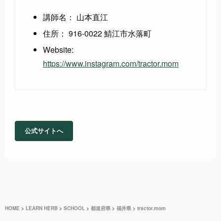
講師名： 山本直江
住所： 916-0022 鯖江市水落町
Website:
https://www.instagram.com/tractor.mom
公式サイトへ
HOME
>
LEARN HERB
>
SCHOOL
>
都道府県
>
福井県
>
tractor.mom