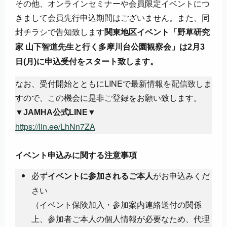
その他、オンラインセミナーや会員限定イベントにつ
きまして会員先行申込期間はございません。また、同
封チラシで告知致します
関東地区イベント「野草研究
家 山下智道先生と行く多摩川台公園観察会」は2月3
日(月)に申込受付をスタート致します。
なお、受付開始とともにLINEで最新情報を配信致しま
すので、この機会に是非ご登録をお願い致します。
▼JAMHA公式LINE▼
https://lin.ee/LhNn7ZA
イベント申込みに関する注意事項
必ず
がお申込みくだ
イベントに参加されるご本人
さい
（イベント保険加入・参加案内連絡送付の関係
上、参加者ご本人の個人情報が必要なため、代理