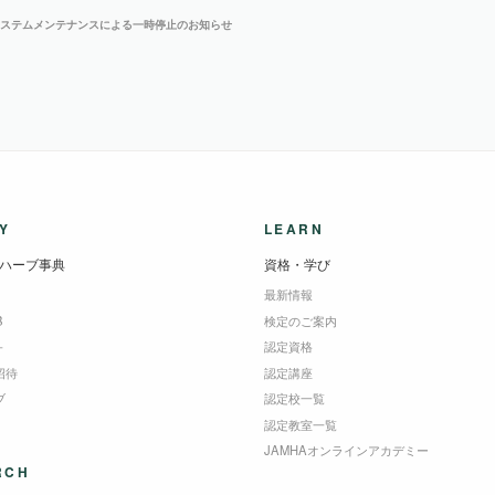
システムメンテナンスによる一時停止のお知らせ
Y
LEARN
ハーブ事典
資格・学び
最新情報
B
検定のご案内
＋
認定資格
招待
認定講座
ブ
認定校一覧
認定教室一覧
JAMHAオンラインアカデミー
RCH