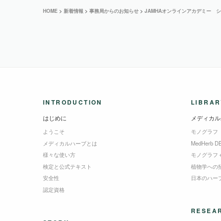
HOME
>
新着情報
>
事務局からのお知らせ
>
JAMHAオンラインアカデミー 
INTRODUCTION
LIBRAR
はじめに
メディカル
ようこそ
モノグラフ
メディカルハーブとは
MedHerb D
様々な使い方
モノグラフ
検定と公式テキスト
植物学への
安全性
日本のハー
認定資格
RESEA