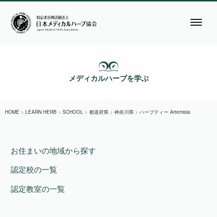
メディカルハーブを学ぶ
HOME
>
LEARN HERB
>
SCHOOL
>
都道府県
>
神奈川県
>
ハーブティー Artemisia
お住まいの地域から探す
認定校の一覧
認定教室の一覧