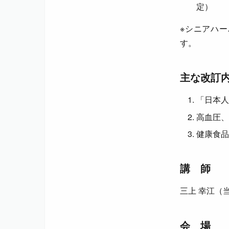
定）
※シニアハ
す。
主な改訂
「日本人
高血圧、
健康食
講 師
三上 幸江（
会 場