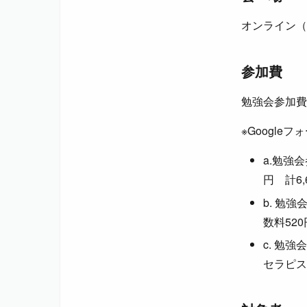
オンライン（
参加費
勉強会参加費
※Googl
a.勉強
円 計6,
b. 勉
数料520
c. 勉
セラピス