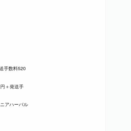
送手数料520
20円＋発送手
＋シニアハーバル