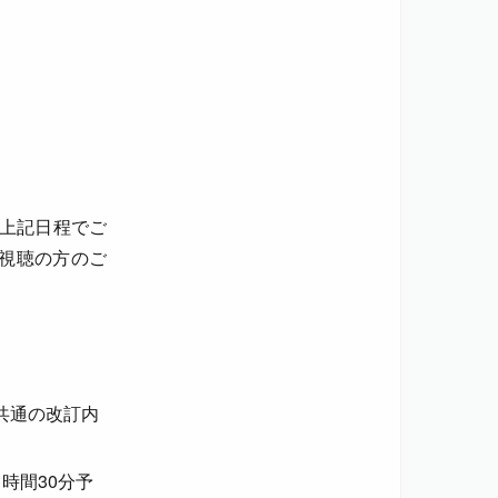
上記日程でご
視聴の方のご
共通の改訂内
時間30分予