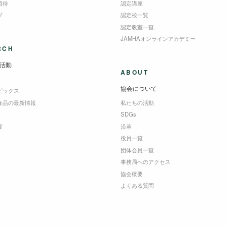
招待
認定講座
ブ
認定校一覧
認定教室一覧
JAMHAオンラインアカデミー
RCH
活動
ABOUT
協会について
ピックス
食品の最新情報
私たちの活動
SDGs
度
沿革
役員一覧
団体会員一覧
事務局へのアクセス
協会概要
よくある質問