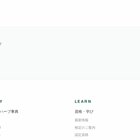
せ
Y
LEARN
ハーブ事典
資格・学び
最新情報
B
検定のご案内
＋
認定資格