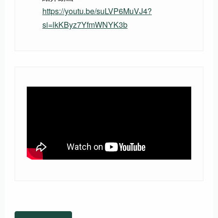
https://youtu.be/suLVP6MuVJ4?
si=lkKByz7YfmWNYK3b