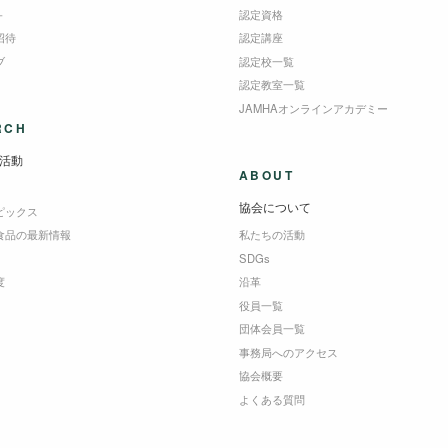
＋
認定資格
招待
認定講座
ブ
認定校一覧
認定教室一覧
JAMHAオンラインアカデミー
RCH
活動
ABOUT
協会について
ピックス
食品の最新情報
私たちの活動
SDGs
度
沿革
役員一覧
団体会員一覧
事務局へのアクセス
協会概要
よくある質問