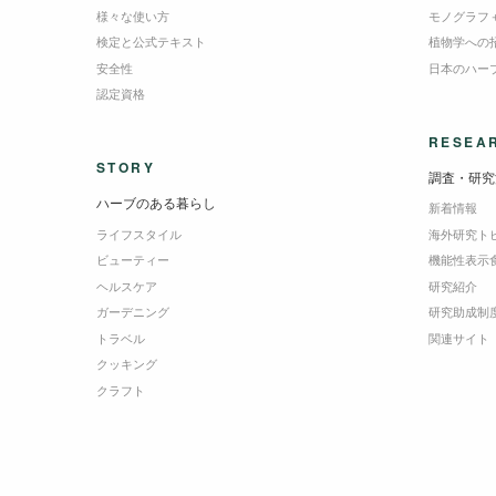
様々な使い方
モノグラフ
検定と公式テキスト
植物学への
安全性
日本のハー
認定資格
RESEA
STORY
調査・研究
ハーブのある暮らし
新着情報
ライフスタイル
海外研究ト
ビューティー
機能性表示
ヘルスケア
研究紹介
ガーデニング
研究助成制
トラベル
関連サイト
クッキング
クラフト