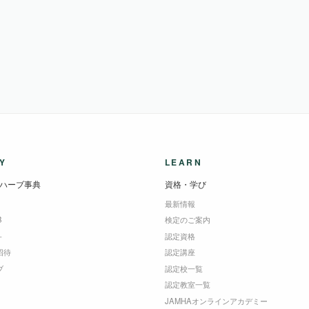
Y
LEARN
ハーブ事典
資格・学び
最新情報
B
検定のご案内
＋
認定資格
招待
認定講座
ブ
認定校一覧
認定教室一覧
JAMHAオンラインアカデミー