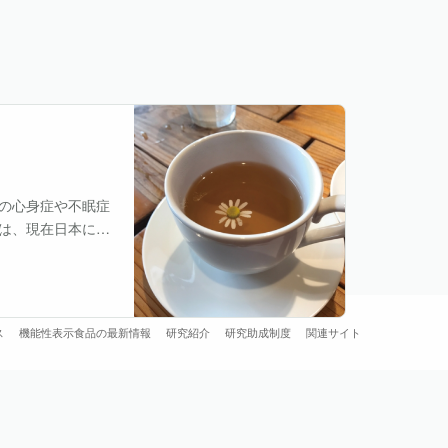
の心身症や不眠症
は、現在日本にお
症する要因の１つ
している。
ス
機能性表示食品の最新情報
研究紹介
研究助成制度
関連サイト