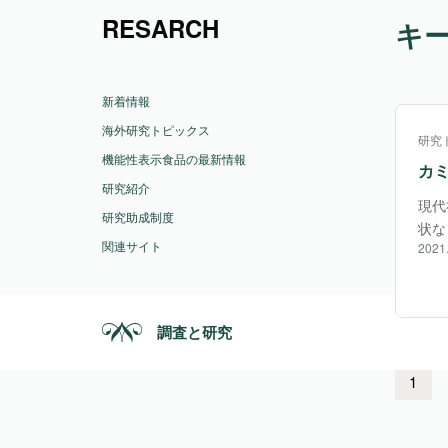
RESARCH
キー
新着情報
海外研究トピックス
研究
機能性表示食品の最新情報
カ
研究紹介
現代
研究助成制度
状な
関連サイト
2021
いて
とな
調査と研究
1