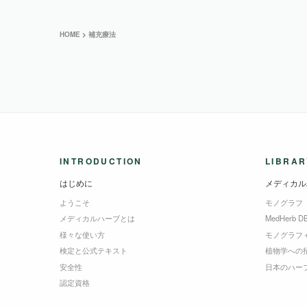
HOME
>
補充療法
INTRODUCTION
LIBRAR
はじめに
メディカル
ようこそ
モノグラフ
メディカルハーブとは
MedHerb D
様々な使い方
モノグラフ
検定と公式テキスト
植物学への
安全性
日本のハー
認定資格