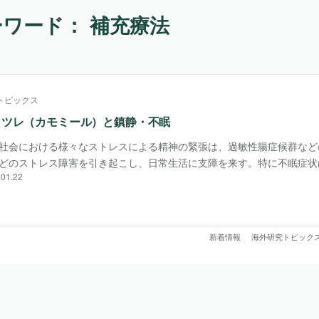
ワード： 補充療法
トピックス
ミツレ（カモミール）と鎮静・不眠
社会における様々なストレスによる精神の緊張は、過敏性腸症候群など
どのストレス障害を引き起こし、日常生活に支障を来す。特に不眠症状
.01.22
５人に１人が抱えており、不安障害やうつ病などの中枢神経系疾患を発
ることから、生活の質 （quality of life：QOL） の低下に大きく影響
新着情報
海外研究トピック