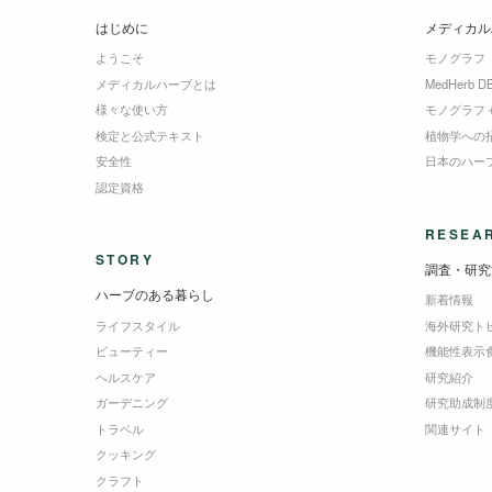
はじめに
メディカル
ようこそ
モノグラフ
メディカルハーブとは
MedHerb D
様々な使い方
モノグラフ
検定と公式テキスト
植物学への
安全性
日本のハー
認定資格
RESEA
STORY
調査・研究
ハーブのある暮らし
新着情報
ライフスタイル
海外研究ト
ビューティー
機能性表示
ヘルスケア
研究紹介
ガーデニング
研究助成制
トラベル
関連サイト
クッキング
クラフト