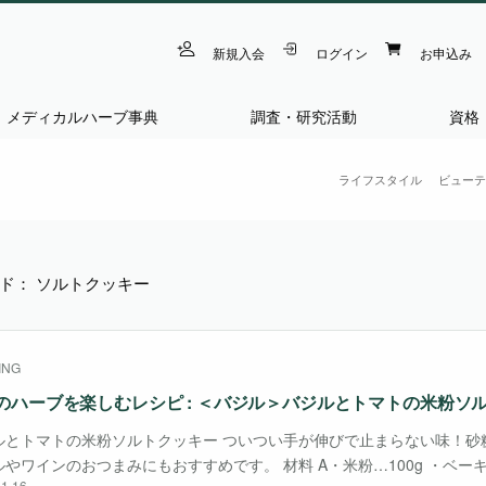
新規入会
ログイン
お申込み
メディカルハーブ事典
調査・研究活動
資格
ライフスタイル
ビューテ
ド： ソルトクッキー
ING
のハーブを楽しむレシピ : ＜バジル＞バジルとトマトの米粉ソ
ルとトマトの米粉ソルトクッキー ついつい手が伸びで止まらない味！砂
ルやワインのおつまみにもおすすめです。 材料 A・米粉…100g ・ベー
1.16