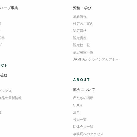
ハーブ事典
資格・学び
最新情報
B
検定のご案内
＋
認定資格
招待
認定講座
ブ
認定校一覧
認定教室一覧
JAMHAオンラインアカデミー
RCH
活動
ABOUT
協会について
ピックス
食品の最新情報
私たちの活動
SDGs
度
沿革
役員一覧
団体会員一覧
事務局へのアクセス