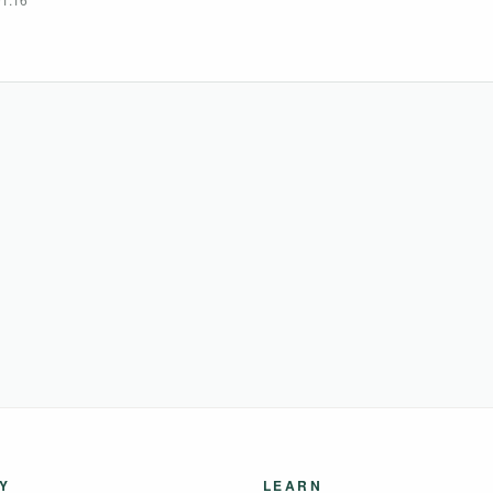
天然塩…2g ・トマトパウダー…大さじ1 ・ド・・・
Y
LEARN