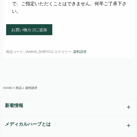
で、ご指定いただくことはできません。何卒ご了承下さ
い。
資
お買い物カゴに追加
料
請
商品コード:
JAMHA_SHIRYOU
カテゴリー:
資料請求
求
個
HOME
>
商品
>
資料請求
新着情報
メディカルハーブとは