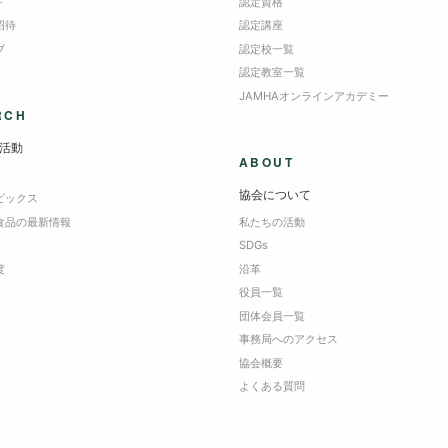
＋
認定資格
招待
認定講座
ブ
認定校一覧
認定教室一覧
JAMHAオンラインアカデミー
RCH
活動
ABOUT
協会について
ピックス
食品の最新情報
私たちの活動
SDGs
度
沿革
役員一覧
団体会員一覧
事務局へのアクセス
協会概要
よくある質問