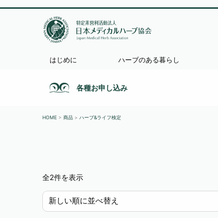
はじめに
ハーブのある暮らし
各種お申し込み
HOME
>
商品
>
ハーブ&ライフ検定
新
全2件を表示
し
い
順