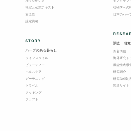
様々な使い方
モノグラフ
検定と公式テキスト
植物学への
安全性
日本のハー
認定資格
RESEA
STORY
調査・研究
ハーブのある暮らし
新着情報
ライフスタイル
海外研究ト
ビューティー
機能性表示
ヘルスケア
研究紹介
ガーデニング
研究助成制
トラベル
関連サイト
クッキング
クラフト