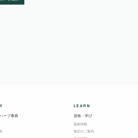
Y
LEARN
ハーブ事典
資格・学び
最新情報
DB
検定のご案内