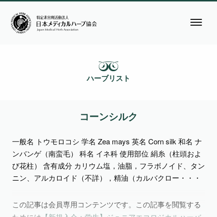
ハーブリスト
コーンシルク
一般名 トウモロコシ 学名 Zea mays 英名 Corn silk 和名 ナ
ンバンゲ（南蛮毛） 科名 イネ科 使用部位 絹糸（柱頭およ
び花柱） 含有成分 カリウム塩，油脂，フラボノイド、タン
ニン、アルカロイド（不詳），精油（カルバクロー・・・
この記事は会員専用コンテンツです。この記事を閲覧する
ためには
【新規入会：学生】ジュニアエコロジカルハーバ