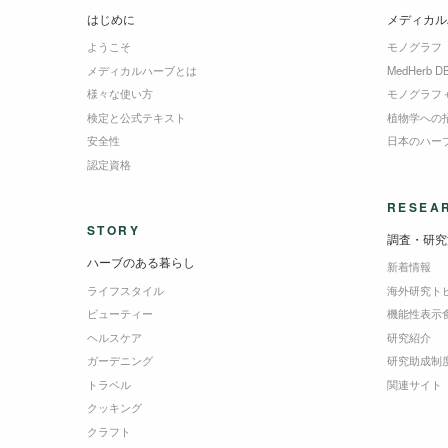
はじめに
メディカル
ようこそ
モノグラフ
メディカルハーブとは
MedHerb D
様々な使い方
モノグラフ
検定と公式テキスト
植物学への
安全性
日本のハー
認定資格
RESEA
STORY
調査・研究
ハーブのある暮らし
新着情報
ライフスタイル
海外研究ト
ビューティー
機能性表示
ヘルスケア
研究紹介
ガーデニング
研究助成制
トラベル
関連サイト
クッキング
クラフト