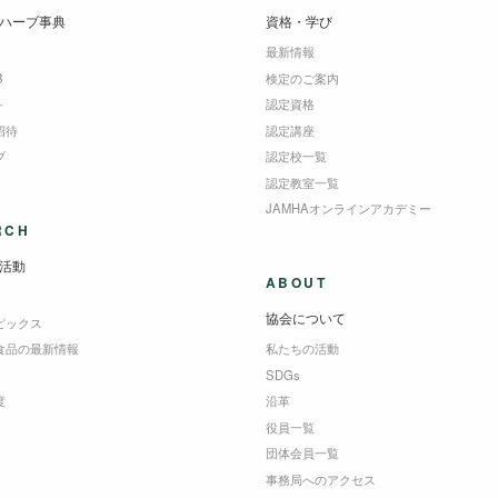
ハーブ事典
資格・学び
最新情報
B
検定のご案内
＋
認定資格
招待
認定講座
ブ
認定校一覧
認定教室一覧
JAMHAオンラインアカデミー
RCH
活動
ABOUT
協会について
ピックス
食品の最新情報
私たちの活動
SDGs
度
沿革
役員一覧
団体会員一覧
事務局へのアクセス