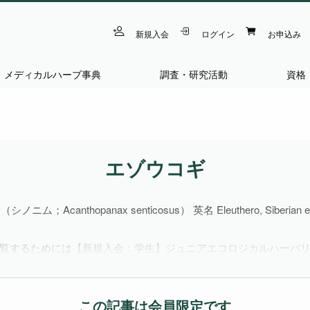
新規入会
ログイン
お申込み
メディカルハーブ事典
調査・研究活動
資格
エゾウコギ
s（シノニム；Acanthopanax senticosus） 英名 Eleuthero, Sib
覧するためには
【新規入会：学生】ジュニアエコロジカルハーバ
この記事は会員限定です