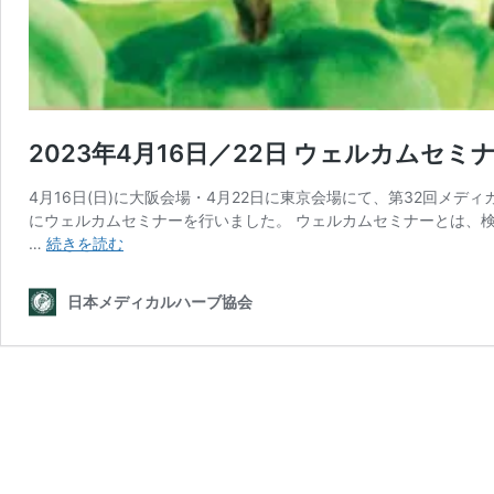
2023年4月16日／22日 ウェルカムセミ
4月16日(日)に大阪会場・4月22日に東京会場にて、第32回メデ
にウェルカムセミナーを行いました。 ウェルカムセミナーとは、
2023
…
続きを読む
年
4
日本メディカルハーブ協会
月
16
日
／
22
日
ウ
ェ